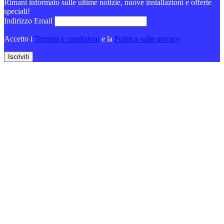
Rimani informato sulle ultime notizie, nuove installazioni e offerte
speciali!
Indirizzo Email
Accetto i
Termini e condizioni
e la
Politica sulla privacy
Iscriviti