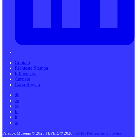
Contatti
Richieste Stampa
Influencers
Carriera
Carta Regalo
de
en
es
fr
it
nl
Paradox Museum © 2025 FEVER. © 2026
FEVER
Politica sulla privacy