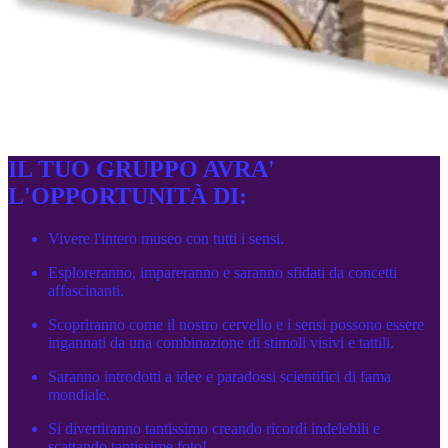
IL TUO GRUPPO AVRA'
L'OPPORTUNITÀ DI:
Vivere l'intero museo con tutti i sensi.
Esploreranno, impareranno e saranno sfidati da concetti
affascinanti.
Scopriranno come il nostro cervello e i sensi possono essere
ingannati da una combinazione di stimoli visivi e tattili.
Saranno introdotti a idee e paradossi scientifici di fama
mondiale.
Si divertiranno tantissimo creando ricordi indelebili e
scattando tantissime foto!