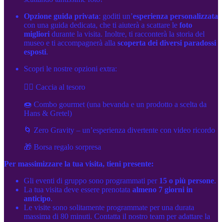
Opzione guida privata
: goditi un’
esperienza personalizzata
con una guida dedicata, che ti aiuterà a scattare le
foto
migliori
durante la visita. Inoltre, ti racconterà la storia del
museo e ti accompagnerà alla
scoperta dei diversi paradossi
esposti
.
Scopri le nostre opzioni extra:
🕵️‍♂️ Caccia al tesoro
🍩 Combo gourmet (una bevanda e un prodotto a scelta da
Hans & Gretel)
🌀 Zero Gravity – un’esperienza divertente con video ricordo
🎁 Borsa regalo sorpresa
Per massimizzare la tua visita, tieni presente:
Gli eventi di gruppo sono programmati per
15 o più persone
.
La tua visita deve essere prenotata
almeno 7 giorni in
anticipo
.
Le visite sono solitamente programmate per una durata
massima di 80 minuti. Contatta il nostro team per adattare la