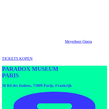
Met de auto
De dichtstbijzijnde parkeergarage:
Meyerbeer Opera
. (50m)
Het is ook mogelijk om op straat te parkeren, op een
steenworp afstand van het museum. (tegen betaling)
TICKETS KOPEN
PARADOX MUSEUM
PARIS
38 Bd des Italiens, 75009 Parijs, Frankrijk