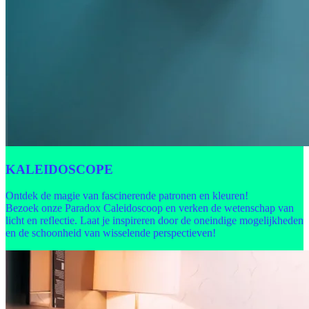
KALEIDOSCOPE
Ontdek de magie van fascinerende patronen en kleuren!
Bezoek onze Paradox Caleidoscoop en verken de wetenschap van
licht en reflectie. Laat je inspireren door de oneindige mogelijkheden
en de schoonheid van wisselende perspectieven!