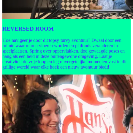
REVERSED ROOM
Hoe navigeer je door dit topsy-turvy avontuur? Dwaal door een
ruimte waar muren vloeren worden en plafonds veranderen in
speelplaatsen. Spring over oppervlakken, doe gewaagde poses en
hang als een held in deze buitengewone omgeving. Laat je
creativiteit de vrije loop en leg onvergetelijke momenten vast in dit
grillige wereld waar elke hoek een nieuw avontuur biedt!