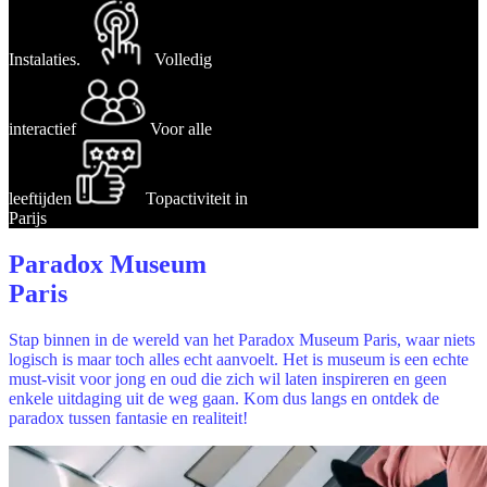
Instalaties.
Volledig
interactief
Voor alle
leeftijden
Topactiviteit in
Parijs
Paradox Museum
Paris
Stap binnen in de wereld van het Paradox Museum Paris, waar niets
logisch is maar toch alles echt aanvoelt. Het is museum is een echte
must-visit voor jong en oud die zich wil laten inspireren en geen
enkele uitdaging uit de weg gaan. Kom dus langs en ontdek de
paradox tussen fantasie en realiteit!