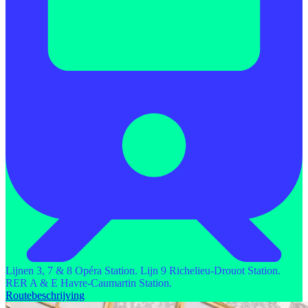
Lijnen 3, 7 & 8 Opéra Station. Lijn 9 Richelieu-Drouot Station.
RER A & E Havre-Caumartin Station.
Routebeschrijving