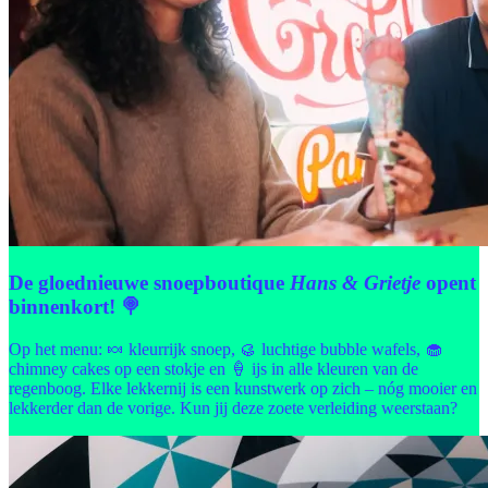
De gloednieuwe snoepboutique
Hans & Grietje
opent
binnenkort! 🍭
Op het menu: 🍬 kleurrijk snoep, 🥮 luchtige bubble wafels, 🧁
chimney cakes op een stokje en 🍦 ijs in alle kleuren van de
regenboog. Elke lekkernij is een kunstwerk op zich – nóg mooier en
lekkerder dan de vorige. Kun jij deze zoete verleiding weerstaan?