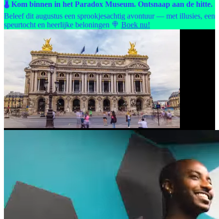
🌡️ Kom binnen in het Paradox Museum. Ontsnaap aan de hitte.
Beleef dit augustus een sprookjesachtig avontuur — met illusies, een
speurtocht en heerlijke beloningen 🍭
Boek nu!