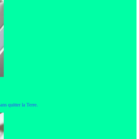
ans quitter la Terre.