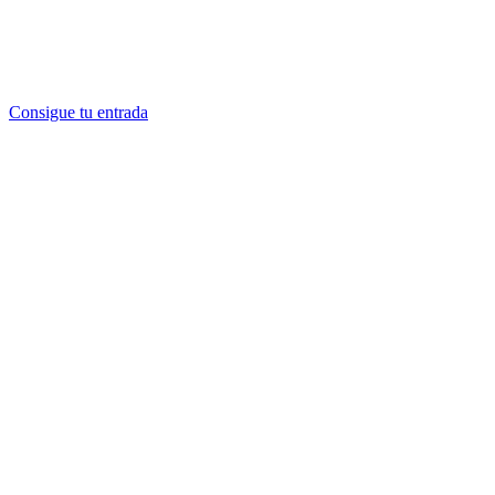
persona.
Válido hasta el 6 de septiembre de 2026. Consulta ubicación y
horarios en Waffle Barcelona.
Consigue tu entrada