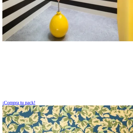
Paradox Museum Barcelona + Aquàrium de Barcelona
Sumérgete en el mundo marino en el Aquarium y después desafía la
realidad en Paradox Museum. ¡Dos experiencias inmersivas en
Barcelona!
Explora la vida marina en el Aquarium de Barcelona y
descubre ilusiones imposibles en Paradox Museum con un solo
ticket. ¡Visita ambas atracciones a tu ritmo mostrando tu
entrada en cada lugar!
¡Compra tu pack!