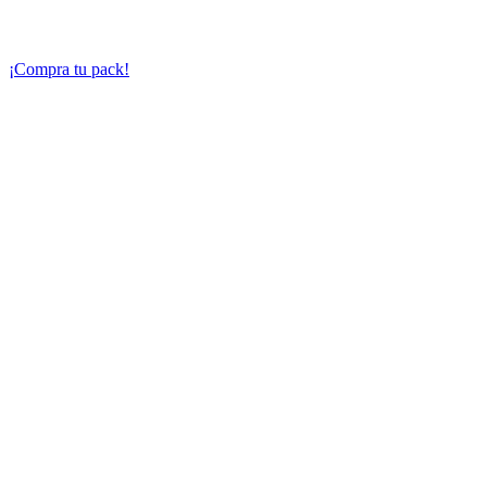
la arquitectura y las paradojas de Barcelona. ¡Muestra tu
entrada en cada ubicación!
¡Compra tu pack!