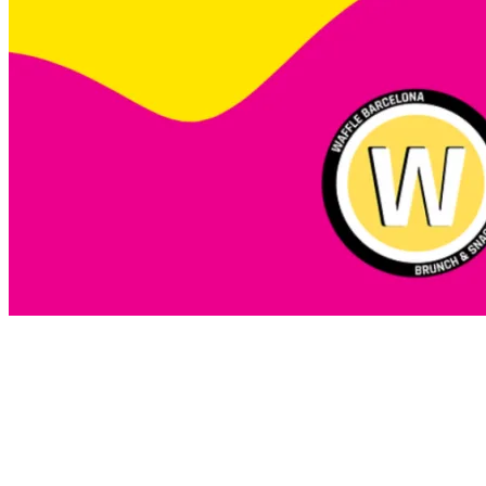
HELADO GRATIS CON WAFFLE BARCELONA
Visita Paradox y prémiate con un helado gratis en Waffle
Barcelona. Dulce recompensa después de la experiencia
imposible.
Enseña tu entrada de Paradox Museum Barcelona en Waffle
Barcelona y llévate un helado gratis (cualquier sabor, en tarrina
o cucurucho de una bola). Una entrada = un helado gratis por