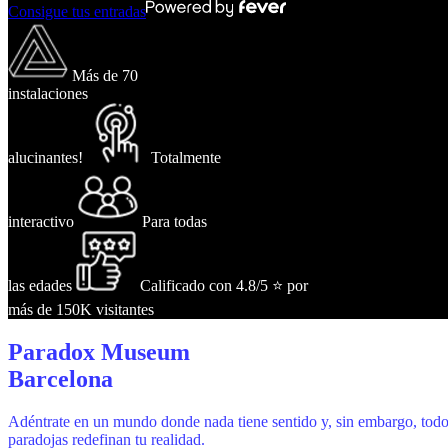
Consigue tus entradas
Más de 70
instalaciones
alucinantes!
Totalmente
interactivo
Para todas
las edades
Calificado con 4.8/5 ⭐ por
más de 150K visitantes
Paradox Museum
Barcelona
Adéntrate en un mundo donde nada tiene sentido y, sin embargo, todo p
paradojas redefinan tu realidad.