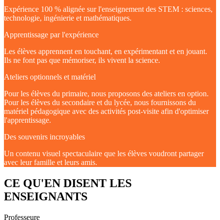
Expérience 100 % alignée sur l'enseignement des STEM : sciences,
technologie, ingénierie et mathématiques.
Apprentissage par l'expérience
Les élèves apprennent en touchant, en expérimentant et en jouant.
Ils ne font pas que mémoriser, ils vivent la science.
Ateliers optionnels et matériel
Pour les élèves du primaire, nous proposons des ateliers en option.
Pour les élèves du secondaire et du lycée, nous fournissons du
matériel pédagogique avec des activités post-visite afin d'optimiser
l'apprentissage.
Des souvenirs incroyables
Un contenu visuel spectaculaire que les élèves voudront partager
avec leur famille et leurs amis.
CE QU'EN DISENT LES
ENSEIGNANTS
Professeure