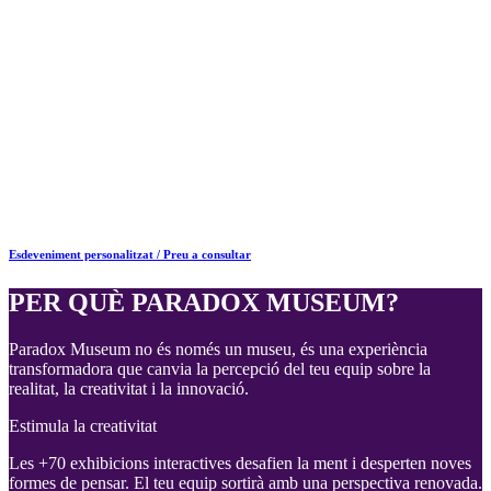
Inclou:
Exclusivitat parcial o total del museu
Projector i equipament audiovisual per a presentacions
corporatives
Opcions de càtering premium
Facilitador especialitzat en activitats de Team Building
Personalització del recorregut segons els objectius de
l’empresa
Flexibilitat horària segons necessitats
Esdeveniment personalitzat / Preu a consultar
PER QUÈ PARADOX MUSEUM?
Paradox Museum no és només un museu, és una experiència
transformadora que canvia la percepció del teu equip sobre la
realitat, la creativitat i la innovació.
Estimula la creativitat
Les +70 exhibicions interactives desafien la ment i desperten noves
formes de pensar. El teu equip sortirà amb una perspectiva renovada.