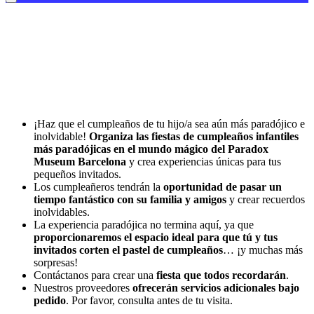
FIESTAS DE CUMPLEAÑOS EN
BARCELONA
¡El cumpleaños que nunca olvidarán!
Una experiencia interactiva única en Barcelona donde diversión,
ciencia y magia se encuentran.
¡Haz que el cumpleaños de tu hijo/a sea aún más paradójico e
inolvidable!
Organiza las fiestas de cumpleaños infantiles
más paradójicas en el mundo mágico del Paradox
Museum Barcelona
y crea experiencias únicas para tus
pequeños invitados.
Los cumpleañeros tendrán la
oportunidad de pasar un
tiempo fantástico con su familia y amigos
y crear recuerdos
inolvidables.
La experiencia paradójica no termina aquí, ya que
proporcionaremos el espacio ideal para que tú y tus
invitados corten el pastel de cumpleaños
… ¡y muchas más
sorpresas!
Contáctanos para crear una
fiesta que todos recordarán
.
Nuestros proveedores
ofrecerán servicios adicionales bajo
pedido
. Por favor, consulta antes de tu visita.