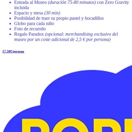
Entrada al Museo
(duración 75-80 minutos)
con Zero Gravity
incluida
Espacio y mesa
(30 min)
Posibilidad de traer su propio pastel y bocadillos
Globo para cada niño
Foto de recuerdo
Regalo Paradox
(opcional: merchandising exclusivo del
museo por un coste adicional de 2,5 € por persona)
17.50€/persona